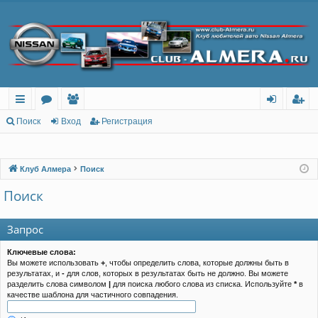
с
о
ол
хо
ег
Поиск
Вход
Регистрация
ы
ру
ьз
д
ис
лк
м
ов
тр
Клуб Алмера
Поиск
и
ы
ат
ац
Поиск
ел
ия
Запрос
и
Ключевые слова:
Вы можете использовать
+
, чтобы определить слова, которые должны быть в
результатах, и
-
для слов, которых в результатах быть не должно. Вы можете
разделить слова символом
|
для поиска любого слова из списка. Используйте
*
в
качестве шаблона для частичного совпадения.