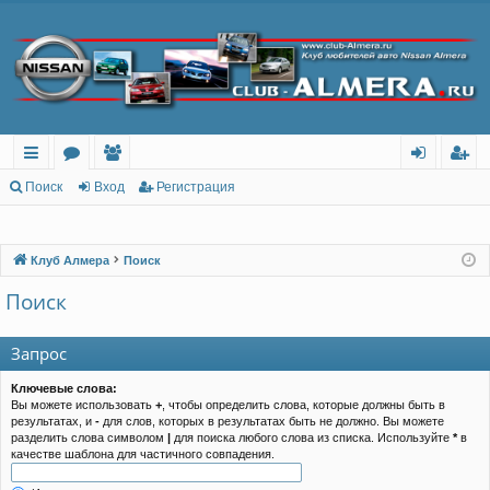
с
о
ол
хо
ег
Поиск
Вход
Регистрация
ы
ру
ьз
д
ис
лк
м
ов
тр
Клуб Алмера
Поиск
и
ы
ат
ац
Поиск
ел
ия
Запрос
и
Ключевые слова:
Вы можете использовать
+
, чтобы определить слова, которые должны быть в
результатах, и
-
для слов, которых в результатах быть не должно. Вы можете
разделить слова символом
|
для поиска любого слова из списка. Используйте
*
в
качестве шаблона для частичного совпадения.