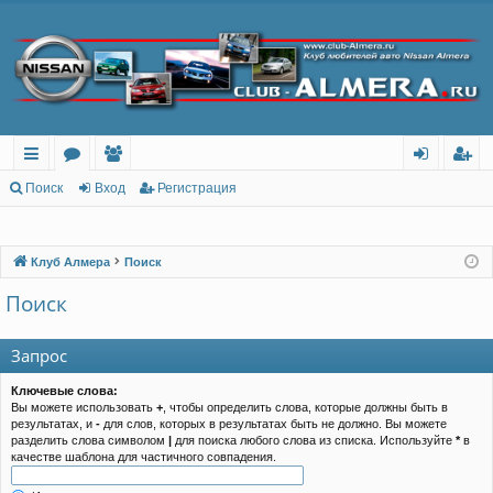
с
о
ол
хо
ег
Поиск
Вход
Регистрация
ы
ру
ьз
д
ис
лк
м
ов
тр
Клуб Алмера
Поиск
и
ы
ат
ац
Поиск
ел
ия
Запрос
и
Ключевые слова:
Вы можете использовать
+
, чтобы определить слова, которые должны быть в
результатах, и
-
для слов, которых в результатах быть не должно. Вы можете
разделить слова символом
|
для поиска любого слова из списка. Используйте
*
в
качестве шаблона для частичного совпадения.