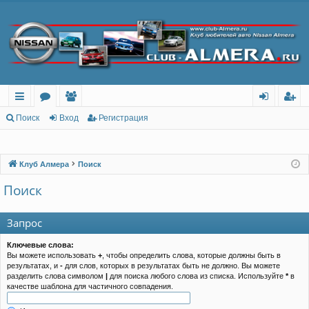
с
о
ол
хо
ег
Поиск
Вход
Регистрация
ы
ру
ьз
д
ис
лк
м
ов
тр
Клуб Алмера
Поиск
и
ы
ат
ац
Поиск
ел
ия
Запрос
и
Ключевые слова:
Вы можете использовать
+
, чтобы определить слова, которые должны быть в
результатах, и
-
для слов, которых в результатах быть не должно. Вы можете
разделить слова символом
|
для поиска любого слова из списка. Используйте
*
в
качестве шаблона для частичного совпадения.