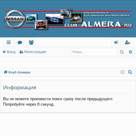
Поис
Р
с
о
ол
хо
ег
Вход
Регистрация
ы
ру
ьз
д
ис
лк
м
ов
тр
П
Клуб Алмера
о
и
ы
ат
ац
и
Информация
ел
ия
с
и
Вы не можете произвести поиск сразу после предыдущего.
к
Попробуйте через 8 секунд.