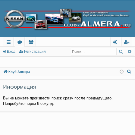
Поис
Р
с
о
ол
хо
ег
Вход
Регистрация
ы
ру
ьз
д
ис
лк
м
ов
тр
П
Клуб Алмера
о
и
ы
ат
ац
и
Информация
ел
ия
с
и
Вы не можете произвести поиск сразу после предыдущего.
к
Попробуйте через 8 секунд.