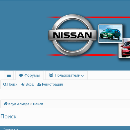
Форумы
Пользователи
с
Поиск
Вход
Регистрация
ы
лк
Клуб Алмера
Поиск
и
Поиск