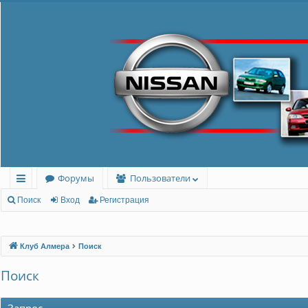
Форумы
Пользователи
с
Поиск
Вход
Регистрация
ы
лк
Клуб Алмера
Поиск
и
Поиск