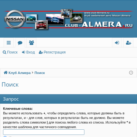
с
о
ол
хо
ег
Поиск
Вход
Регистрация
ы
ру
ьз
д
ис
лк
м
ов
тр
Клуб Алмера
Поиск
и
ы
ат
ац
Поиск
ел
ия
Запрос
и
Ключевые слова:
Вы можете использовать
+
, чтобы определить слова, которые должны быть в
результатах, и
-
для слов, которых в результатах быть не должно. Вы можете
разделить слова символом
|
для поиска любого слова из списка. Используйте
*
в
качестве шаблона для частичного совпадения.