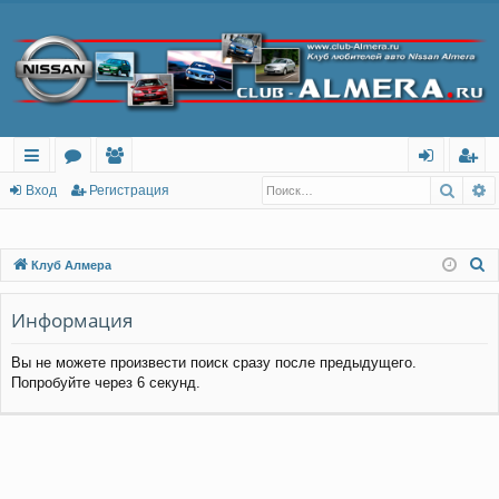
Поис
Р
с
о
ол
хо
ег
Вход
Регистрация
ы
ру
ьз
д
ис
лк
м
ов
тр
П
Клуб Алмера
о
и
ы
ат
ац
и
Информация
ел
ия
с
и
Вы не можете произвести поиск сразу после предыдущего.
к
Попробуйте через 6 секунд.