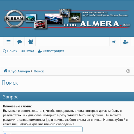
с
о
ол
хо
ег
Поиск
Вход
Регистрация
ы
ру
ьз
д
ис
лк
м
ов
тр
Клуб Алмера
Поиск
и
ы
ат
ац
Поиск
ел
ия
Запрос
и
Ключевые слова:
Вы можете использовать
+
, чтобы определить слова, которые должны быть в
результатах, и
-
для слов, которых в результатах быть не должно. Вы можете
разделить слова символом
|
для поиска любого слова из списка. Используйте
*
в
качестве шаблона для частичного совпадения.