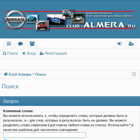
с
о
ол
хо
ег
Поиск
Вход
Регистрация
ы
ру
ьз
д
ис
лк
м
ов
тр
Клуб Алмера
Поиск
и
ы
ат
ац
Поиск
ел
ия
Запрос
и
Ключевые слова:
Вы можете использовать
+
, чтобы определить слова, которые должны быть в
результатах, и
-
для слов, которых в результатах быть не должно. Вы можете
разделить слова символом
|
для поиска любого слова из списка. Используйте
*
в
качестве шаблона для частичного совпадения.