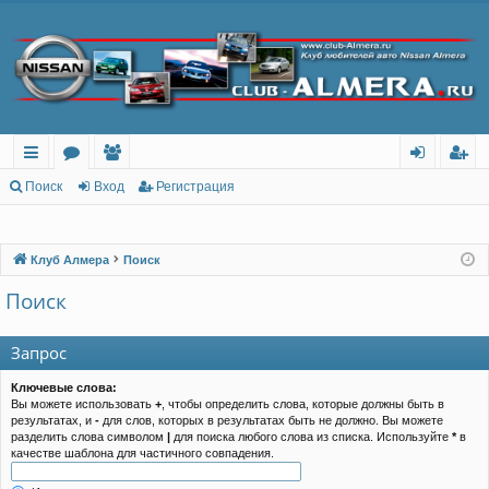
с
о
ол
хо
ег
Поиск
Вход
Регистрация
ы
ру
ьз
д
ис
лк
м
ов
тр
Клуб Алмера
Поиск
и
ы
ат
ац
Поиск
ел
ия
Запрос
и
Ключевые слова:
Вы можете использовать
+
, чтобы определить слова, которые должны быть в
результатах, и
-
для слов, которых в результатах быть не должно. Вы можете
разделить слова символом
|
для поиска любого слова из списка. Используйте
*
в
качестве шаблона для частичного совпадения.