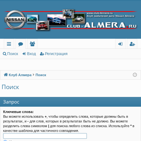
с
о
ол
хо
ег
Поиск
Вход
Регистрация
ы
ру
ьз
д
ис
лк
м
ов
тр
Клуб Алмера
Поиск
и
ы
ат
ац
Поиск
ел
ия
Запрос
и
Ключевые слова:
Вы можете использовать
+
, чтобы определить слова, которые должны быть в
результатах, и
-
для слов, которых в результатах быть не должно. Вы можете
разделить слова символом
|
для поиска любого слова из списка. Используйте
*
в
качестве шаблона для частичного совпадения.