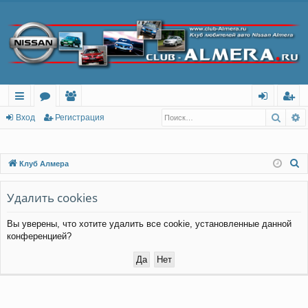
Поис
Р
с
о
ол
хо
ег
Вход
Регистрация
ы
ру
ьз
д
ис
лк
м
ов
тр
П
Клуб Алмера
о
и
ы
ат
ац
и
Удалить cookies
ел
ия
с
и
Вы уверены, что хотите удалить все cookie, установленные данной
к
конференцией?