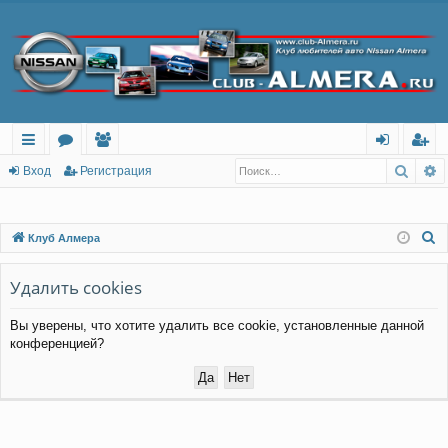
Поис
Р
с
о
ол
хо
ег
Вход
Регистрация
ы
ру
ьз
д
ис
лк
м
ов
тр
П
Клуб Алмера
о
и
ы
ат
ац
и
Удалить cookies
ел
ия
с
и
Вы уверены, что хотите удалить все cookie, установленные данной
к
конференцией?