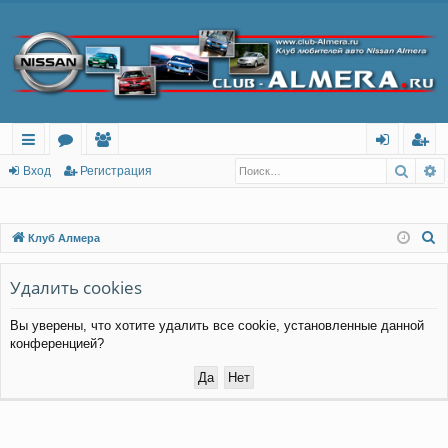
Поис
Р
с
о
ол
хо
ег
Вход
Регистрация
ы
ру
ьз
д
ис
лк
м
ов
тр
П
Клуб Алмера
о
и
ы
ат
ац
и
Удалить cookies
ел
ия
с
и
Вы уверены, что хотите удалить все cookie, установленные данной
к
конференцией?