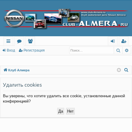
Поис
Р
с
о
ол
хо
ег
Вход
Регистрация
ы
ру
ьз
д
ис
лк
м
ов
тр
П
Клуб Алмера
о
и
ы
ат
ац
и
Удалить cookies
ел
ия
с
и
Вы уверены, что хотите удалить все cookie, установленные данной
к
конференцией?