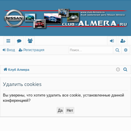
Поис
Р
с
о
ол
хо
ег
Вход
Регистрация
ы
ру
ьз
д
ис
лк
м
ов
тр
П
Клуб Алмера
о
и
ы
ат
ац
и
Удалить cookies
ел
ия
с
и
Вы уверены, что хотите удалить все cookie, установленные данной
к
конференцией?