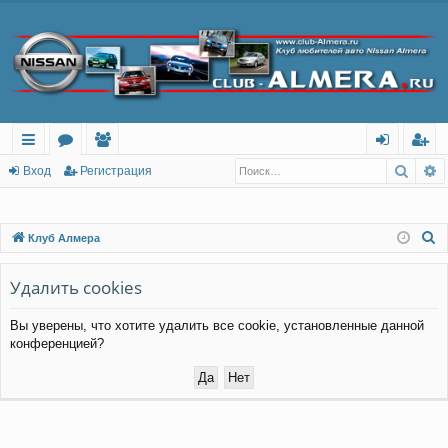
Поис
Р
с
о
ол
хо
ег
Вход
Регистрация
ы
ру
ьз
д
ис
лк
м
ов
тр
П
Клуб Алмера
о
и
ы
ат
ац
и
Удалить cookies
ел
ия
с
и
Вы уверены, что хотите удалить все cookie, установленные данной
к
конференцией?