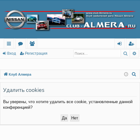
Поис
Р
с
о
ол
хо
ег
Вход
Регистрация
ы
ру
ьз
д
ис
лк
м
ов
тр
П
Клуб Алмера
о
и
ы
ат
ац
и
Удалить cookies
ел
ия
с
и
Вы уверены, что хотите удалить все cookie, установленные данной
к
конференцией?