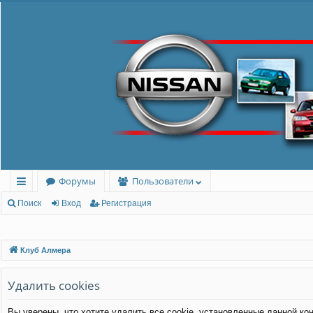
Форумы
Пользователи
с
Поиск
Вход
Регистрация
ы
лк
Клуб Алмера
и
Удалить cookies
Вы уверены, что хотите удалить все cookie, установленные данной к