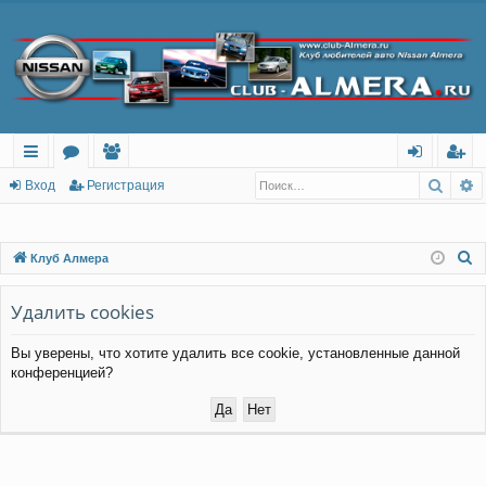
Поис
Р
с
о
ол
хо
ег
Вход
Регистрация
ы
ру
ьз
д
ис
лк
м
ов
тр
П
Клуб Алмера
о
и
ы
ат
ац
и
Удалить cookies
ел
ия
с
и
Вы уверены, что хотите удалить все cookie, установленные данной
к
конференцией?