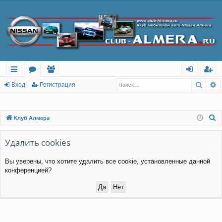
Поис
Р
с
о
ол
хо
ег
Вход
Регистрация
ы
ру
ьз
д
ис
лк
м
ов
тр
П
Клуб Алмера
о
и
ы
ат
ац
и
Удалить cookies
ел
ия
с
и
Вы уверены, что хотите удалить все cookie, установленные данной
к
конференцией?