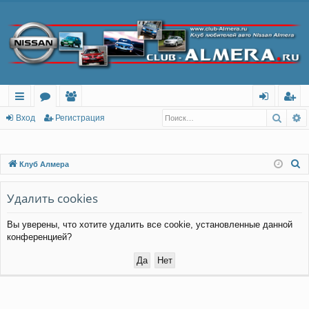
Поис
Р
с
о
ол
хо
ег
Вход
Регистрация
ы
ру
ьз
д
ис
лк
м
ов
тр
П
Клуб Алмера
о
и
ы
ат
ац
и
Удалить cookies
ел
ия
с
и
Вы уверены, что хотите удалить все cookie, установленные данной
к
конференцией?