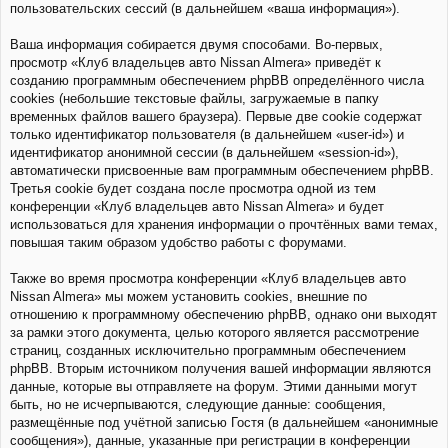
пользовательских сессий (в дальнейшем «ваша информация»).
Ваша информация собирается двумя способами. Во-первых,
просмотр «Клуб владельцев авто Nissan Almera» приведёт к
созданию программным обеспечением phpBB определённого числа
cookies (небольшие текстовые файлы, загружаемые в папку
временных файлов вашего браузера). Первые две cookie содержат
только идентификатор пользователя (в дальнейшем «user-id») и
идентификатор анонимной сессии (в дальнейшем «session-id»),
автоматически присвоенные вам программным обеспечением phpBB.
Третья cookie будет создана после просмотра одной из тем
конференции «Клуб владельцев авто Nissan Almera» и будет
использоваться для хранения информации о прочтённых вами темах,
повышая таким образом удобство работы с форумами.
Также во время просмотра конференции «Клуб владельцев авто
Nissan Almera» мы можем установить cookies, внешние по
отношению к программному обеспечению phpBB, однако они выходят
за рамки этого документа, целью которого является рассмотрение
страниц, созданных исключительно программным обеспечением
phpBB. Вторым источником получения вашей информации являются
данные, которые вы отправляете на форум. Этими данными могут
быть, но не исчерпываются, следующие данные: сообщения,
размещённые под учётной записью Гостя (в дальнейшем «анонимные
сообщения»), данные, указанные при регистрации в конференции