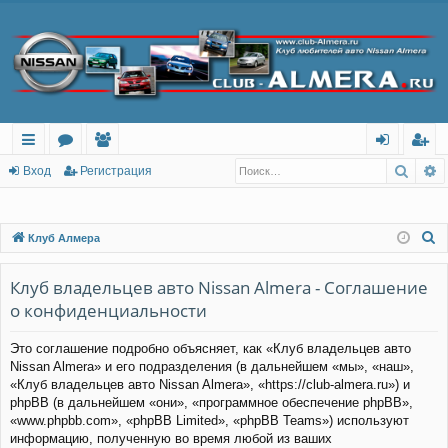
Поис
Р
с
о
ол
хо
ег
Вход
Регистрация
ы
ру
ьз
д
ис
лк
м
ов
тр
П
Клуб Алмера
о
и
ы
ат
ац
и
Клуб владельцев авто Nissan Almera - Соглашение
ел
ия
с
о конфиденциальности
и
к
Это соглашение подробно объясняет, как «Клуб владельцев авто
Nissan Almera» и его подразделения (в дальнейшем «мы», «наш»,
«Клуб владельцев авто Nissan Almera», «https://club-almera.ru») и
phpBB (в дальнейшем «они», «программное обеспечение phpBB»,
«www.phpbb.com», «phpBB Limited», «phpBB Teams») используют
информацию, полученную во время любой из ваших