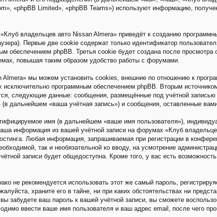
m», «phpBB Limited», «phpBB Teams») используют информацию, получен
«Клуб владельцев авто Nissan Almera» приведёт к созданию программн
зера). Первые две cookie содержат только идентификатор пользователя
ым обеспечением phpBB. Третья cookie будет создана после просмотра 
емах, повышая таким образом удобство работы с форумами.
 Almera» мы можем установить cookies, внешние по отношению к прогр
ных исключительно программным обеспечением phpBB. Вторым источнико
тся, следующие данные: сообщения, размещённые под учётной записью 
» (в дальнейшем «ваша учётная запись») и сообщения, оставленные вам
нтифицируемое имя (в дальнейшем «ваше имя пользователя»), индивиду
 Ваша информация из вашей учётной записи на форумах «Клуб владельце
стинга. Любая информация, запрашиваемая при регистрации в конферен
необходимой, так и необязательной ко вводу, на усмотрение администра
чётной записи будет общедоступна. Кроме того, у вас есть возможность
ко не рекомендуется использовать этот же самый пароль, регистрируяс
алуйста, храните его в тайне, ни при каких обстоятельствах ни предста
и вы забудете ваш пароль к вашей учётной записи, вы сможете восполь
димо ввести ваше имя пользователя и ваш адрес email, после чего пр