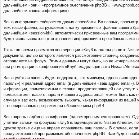
дальнейшем «они», «программное обеспечение phpBB», «www.phpbb.co
дальнейшем «ваша информация»).
Ваша информация собирается двумя способами. Во-первых, просмотр 
текстовые файлы, загружаемые в папку временных файлов вашего брау
дальнейшем «session-id»), автоматически присвоенные вам программн
будет использоваться для хранения информации о прочтённых вами т
Также во время просмотра конференции «Клуб владельцев авто Nissan
документа, целью которого является рассмотрение страниц, создан
отправляете на форум. Этими данными могут быть, но не исчерпываю
при регистрации в конференции «Клуб владельцев авто Nissan Almera
Ваша учётная запись будет содержать, как минимум, однозначно иде
пароль») и реальный адрес email (в дальнейшем «ваш адрес email»).
информации, применяемыми в стране, предоставляющей нам услуги хо
пользователя, вашего пароля и вашего адреса email, может быть как 
случае у вас есть возможность выбрать, какая информация из вашей у
сгенерированных программным обеспечением phpBB.
Ваш пароль надёжно зашифрован (односторонним хэшированием). Одна
учётной записи на форумах «Клуб владельцев авто Nissan Almera», пож
другое третье лицо не вправе спрашивать ваш пароль. В случае, есл
предусмотренной программным обеспечением phpBB. Вам будет необхо