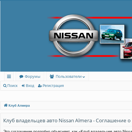
Форумы
Пользователи
с
Поиск
Вход
Регистрация
ы
лк
Клуб Алмера
и
Клуб владельцев авто Nissan Almera - Соглашение 
Это соглашение подробно объясняет, как «Клуб владельцев авто Nissan