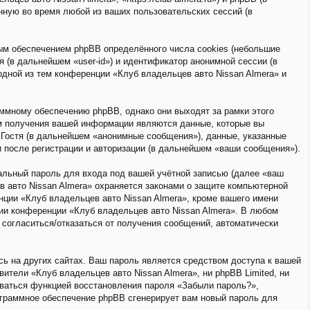
ную во время любой из ваших пользовательских сессий (в
ым обеспечением phpBB определённого числа cookies (небольшие
 (в дальнейшем «user-id») и идентификатор анонимной сессии (в
одной из тем конференции «Клуб владельцев авто Nissan Almera» и
аммному обеспечению phpBB, однако они выходят за рамки этого
м получения вашей информации являются данные, которые вы
Гостя (в дальнейшем «анонимные сообщения»), данные, указанные
и после регистрации и авторизации (в дальнейшем «ваши сообщения»).
альный пароль для входа под вашей учётной записью (далее «ваш
в авто Nissan Almera» охраняется законами о защите компьютерной
ции «Клуб владельцев авто Nissan Almera», кроме вашего имени
ции конференции «Клуб владельцев авто Nissan Almera». В любом
 согласиться/отказаться от получения сообщений, автоматически
ь на других сайтах. Ваш пароль является средством доступа к вашей
вители «Клуб владельцев авто Nissan Almera», ни phpBB Limited, ни
зоваться функцией восстановления пароля «Забыли пароль?»,
ограммное обеспечение phpBB сгенерирует вам новый пароль для