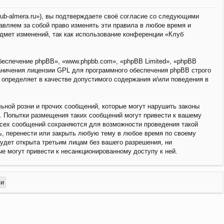
lub-almera.ru»), вы подтверждаете своё согласие со следующими
авляем за собой право изменять эти правила в любое время и
едмет изменений, так как использование конференции «Клуб
еспечение phpBB», «www.phpbb.com», «phpBB Limited», «phpBB
аничения лицензии GPL для программного обеспечения phpBB строго
й определяет в качестве допустимого содержания и/или поведения в
ьной розни и прочих сообщений, которые могут нарушить законы
о. Попытки размещения таких сообщений могут привести к вашему
всех сообщений сохраняются для возможности проведения такой
ь, перенести или закрыть любую тему в любое время по своему
удет открыта третьим лицам без вашего разрешения, ни
ые могут привести к несанкционированному доступу к ней.