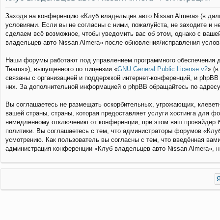
Заходя на конференцию «Клуб владельцев авто Nissan Almera» (в даль
условиями. Если вы не согласны с ними, пожалуйста, не заходите и 
сделаем всё возможное, чтобы уведомить вас об этом, однако с ваше
владельцев авто Nissan Almera» после обновления/исправления услов
Наши форумы работают под управлением программного обеспечения д
Teams»), выпущенного по лицензии «
GNU General Public License v2
» (
связаны с организацией и поддержкой интернет-конференций, и phpBB 
них. За дополнительной информацией о phpBB обращайтесь по адрес
Вы соглашаетесь не размещать оскорбительных, угрожающих, клеветн
вашей страны, страны, которая предоставляет услуги хостинга для ф
немедленному отключению от конференции, при этом ваш провайдер б
политики. Вы соглашаетесь с тем, что администраторы форумов «Клуб
усмотрению. Как пользователь вы согласны с тем, что введённая вам
администрация конференции «Клуб владельцев авто Nissan Almera», ни