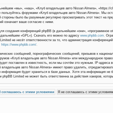
нейшем «мы», «наш», «Клуб владельцев авто Nissan Almera», «https://c
не пользуйтесь форумами «Клуб владельцев авто Nissan Almera». Мы ост
й стороны было бы разумным регулярно просматривать этот текст на пр
ий означает ваше согласие с ними.
ля создания конференций phpBB (в дальнейшем «они», «программное об
в дальнейшем «GPL»). Скачать его можно по адресу
www.phpbb.com
. Огр
Limited не несёт ответственности за то, что администрация конференци
у
https://www.phpbb.com/
.
ических сообщений, порнографических сообщений, призывов к национал
орумов «Клуб владельцев авто Nissan Almera» или международное прав
удет поставлен в известность, если мы сочтём это нужным. IP-адреса 
 владельцев авто Nissan Almera» имеют право удалить, отредактироват
и информация будет храниться в базе данных. Хотя эта информация не б
 phpBB Limited не может быть ответственна за действия хакеров, котор