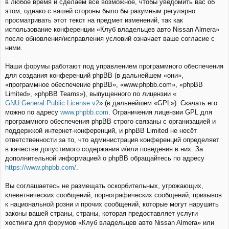
в любое время и сделаем всё возможное, чтобы уведомить вас об
этом, однако с вашей стороны было бы разумным регулярно
просматривать этот текст на предмет изменений, так как
использование конференции «Клуб владельцев авто Nissan Almera»
после обновления/исправления условий означает ваше согласие с
ними.
Наши форумы работают под управлением программного обеспечения
для создания конференций phpBB (в дальнейшем «они»,
«программное обеспечение phpBB», «www.phpbb.com», «phpBB
Limited», «phpBB Teams»), выпущенного по лицензии «
GNU General Public License v2
» (в дальнейшем «GPL»). Скачать его
можно по адресу
www.phpbb.com
. Ограничения лицензии GPL для
программного обеспечения phpBB строго связаны с организацией и
поддержкой интернет-конференций, и phpBB Limited не несёт
ответственности за то, что администрация конференций определяет
в качестве допустимого содержания и/или поведения в них. За
дополнительной информацией о phpBB обращайтесь по адресу
https://www.phpbb.com/
.
Вы соглашаетесь не размещать оскорбительных, угрожающих,
клеветнических сообщений, порнографических сообщений, призывов
к национальной розни и прочих сообщений, которые могут нарушить
законы вашей страны, страны, которая предоставляет услуги
хостинга для форумов «Клуб владельцев авто Nissan Almera» или