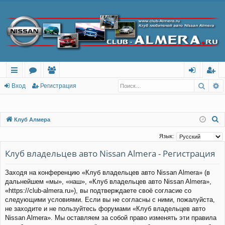
Поис
Р
с
о
ол
хо
ег
Вход
Регистрация
ы
ру
ьз
д
ис
лк
м
ов
тр
П
Клуб Алмера
о
и
ы
ат
ац
Язык:
и
ел
ия
Клуб владельцев авто Nissan Almera - Регистрация
с
и
к
Заходя на конференцию «Клуб владельцев авто Nissan Almera» (в
дальнейшем «мы», «наш», «Клуб владельцев авто Nissan Almera»,
«https://club-almera.ru»), вы подтверждаете своё согласие со
следующими условиями. Если вы не согласны с ними, пожалуйста,
не заходите и не пользуйтесь форумами «Клуб владельцев авто
Nissan Almera». Мы оставляем за собой право изменять эти правила