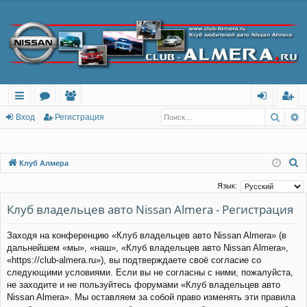
Поис
Р
с
о
ол
хо
ег
Вход
Регистрация
ы
ру
ьз
д
ис
лк
м
ов
тр
П
Клуб Алмера
о
и
ы
ат
ац
Язык:
и
ел
ия
Клуб владельцев авто Nissan Almera - Регистрация
с
и
к
Заходя на конференцию «Клуб владельцев авто Nissan Almera» (в
дальнейшем «мы», «наш», «Клуб владельцев авто Nissan Almera»,
«https://club-almera.ru»), вы подтверждаете своё согласие со
следующими условиями. Если вы не согласны с ними, пожалуйста,
не заходите и не пользуйтесь форумами «Клуб владельцев авто
Nissan Almera». Мы оставляем за собой право изменять эти правила