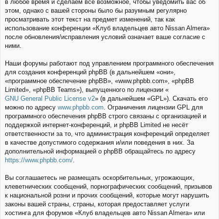
в любое время и сделаем всё возможное, чтобы уведомить вас об
этом, однако с вашей стороны было бы разумным регулярно
просматривать этот текст на предмет изменений, так как
использование конференции «Клуб владельцев авто Nissan Almera»
после обновления/исправления условий означает ваше согласие с
ними.
Наши форумы работают под управлением программного обеспечения
для создания конференций phpBB (в дальнейшем «они»,
«программное обеспечение phpBB», «www.phpbb.com», «phpBB
Limited», «phpBB Teams»), выпущенного по лицензии «
GNU General Public License v2
» (в дальнейшем «GPL»). Скачать его
можно по адресу
www.phpbb.com
. Ограничения лицензии GPL для
программного обеспечения phpBB строго связаны с организацией и
поддержкой интернет-конференций, и phpBB Limited не несёт
ответственности за то, что администрация конференций определяет
в качестве допустимого содержания и/или поведения в них. За
дополнительной информацией о phpBB обращайтесь по адресу
https://www.phpbb.com/
.
Вы соглашаетесь не размещать оскорбительных, угрожающих,
клеветнических сообщений, порнографических сообщений, призывов
к национальной розни и прочих сообщений, которые могут нарушить
законы вашей страны, страны, которая предоставляет услуги
хостинга для форумов «Клуб владельцев авто Nissan Almera» или