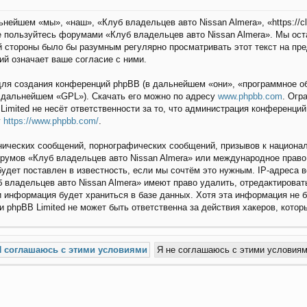
нейшем «мы», «наш», «Клуб владельцев авто Nissan Almera», «https://c
не пользуйтесь форумами «Клуб владельцев авто Nissan Almera». Мы ост
й стороны было бы разумным регулярно просматривать этот текст на пр
ий означает ваше согласие с ними.
ля создания конференций phpBB (в дальнейшем «они», «программное об
в дальнейшем «GPL»). Скачать его можно по адресу
www.phpbb.com
. Огр
Limited не несёт ответственности за то, что администрация конференци
у
https://www.phpbb.com/
.
ических сообщений, порнографических сообщений, призывов к национал
орумов «Клуб владельцев авто Nissan Almera» или международное прав
удет поставлен в известность, если мы сочтём это нужным. IP-адреса 
 владельцев авто Nissan Almera» имеют право удалить, отредактироват
и информация будет храниться в базе данных. Хотя эта информация не б
 phpBB Limited не может быть ответственна за действия хакеров, котор