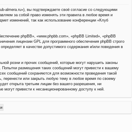
lub-almera.ru»), вы подтверждаете своё согласие со следующими
авляем за собой право изменять эти правила в любое время и
едмет изменений, так как использование конференции «Клуб
еспечение phpBB», «www.phpbb.com», «phpBB Limited», «phpBB
аничения лицензии GPL для программного обеспечения phpBB строго
й определяет в качестве допустимого содержания и/или поведения в
ьной розни и прочих сообщений, которые могут нарушить законы
о. Попытки размещения таких сообщений могут привести к вашему
всех сообщений сохраняются для возможности проведения такой
ь, перенести или закрыть любую тему в любое время по своему
удет открыта третьим лицам без вашего разрешения, ни
ые могут привести к несанкционированному доступу к ней.