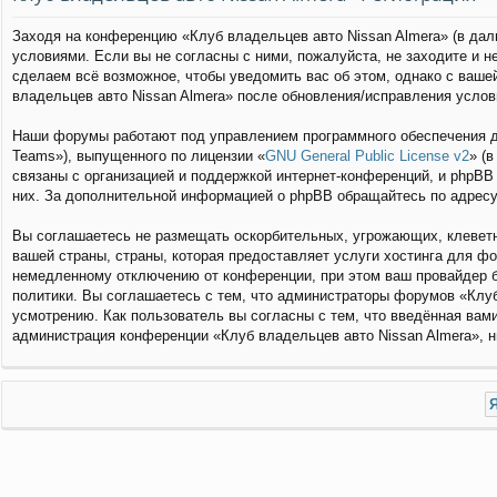
Заходя на конференцию «Клуб владельцев авто Nissan Almera» (в даль
условиями. Если вы не согласны с ними, пожалуйста, не заходите и 
сделаем всё возможное, чтобы уведомить вас об этом, однако с ваше
владельцев авто Nissan Almera» после обновления/исправления услов
Наши форумы работают под управлением программного обеспечения д
Teams»), выпущенного по лицензии «
GNU General Public License v2
» (
связаны с организацией и поддержкой интернет-конференций, и phpBB 
них. За дополнительной информацией о phpBB обращайтесь по адрес
Вы соглашаетесь не размещать оскорбительных, угрожающих, клеветн
вашей страны, страны, которая предоставляет услуги хостинга для ф
немедленному отключению от конференции, при этом ваш провайдер б
политики. Вы соглашаетесь с тем, что администраторы форумов «Клуб
усмотрению. Как пользователь вы согласны с тем, что введённая вам
администрация конференции «Клуб владельцев авто Nissan Almera», ни