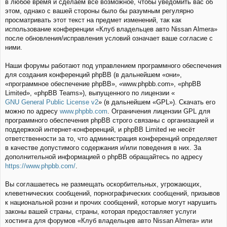
в любое время и сделаем всё возможное, чтобы уведомить вас об
этом, однако с вашей стороны было бы разумным регулярно
просматривать этот текст на предмет изменений, так как
использование конференции «Клуб владельцев авто Nissan Almera»
после обновления/исправления условий означает ваше согласие с
ними.
Наши форумы работают под управлением программного обеспечения
для создания конференций phpBB (в дальнейшем «они»,
«программное обеспечение phpBB», «www.phpbb.com», «phpBB
Limited», «phpBB Teams»), выпущенного по лицензии «
GNU General Public License v2
» (в дальнейшем «GPL»). Скачать его
можно по адресу
www.phpbb.com
. Ограничения лицензии GPL для
программного обеспечения phpBB строго связаны с организацией и
поддержкой интернет-конференций, и phpBB Limited не несёт
ответственности за то, что администрация конференций определяет
в качестве допустимого содержания и/или поведения в них. За
дополнительной информацией о phpBB обращайтесь по адресу
https://www.phpbb.com/
.
Вы соглашаетесь не размещать оскорбительных, угрожающих,
клеветнических сообщений, порнографических сообщений, призывов
к национальной розни и прочих сообщений, которые могут нарушить
законы вашей страны, страны, которая предоставляет услуги
хостинга для форумов «Клуб владельцев авто Nissan Almera» или