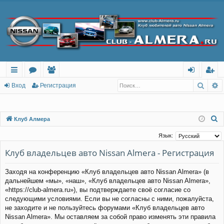
Поис
Р
с
о
ол
хо
ег
Вход
Регистрация
ы
ру
ьз
д
ис
лк
м
ов
тр
П
Клуб Алмера
о
и
ы
ат
ац
Язык:
и
ел
ия
Клуб владельцев авто Nissan Almera - Регистрация
с
и
к
Заходя на конференцию «Клуб владельцев авто Nissan Almera» (в
дальнейшем «мы», «наш», «Клуб владельцев авто Nissan Almera»,
«https://club-almera.ru»), вы подтверждаете своё согласие со
следующими условиями. Если вы не согласны с ними, пожалуйста,
не заходите и не пользуйтесь форумами «Клуб владельцев авто
Nissan Almera». Мы оставляем за собой право изменять эти правила