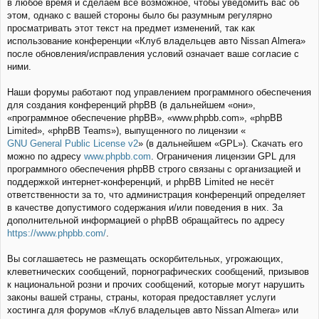
в любое время и сделаем всё возможное, чтобы уведомить вас об
этом, однако с вашей стороны было бы разумным регулярно
просматривать этот текст на предмет изменений, так как
использование конференции «Клуб владельцев авто Nissan Almera»
после обновления/исправления условий означает ваше согласие с
ними.
Наши форумы работают под управлением программного обеспечения
для создания конференций phpBB (в дальнейшем «они»,
«программное обеспечение phpBB», «www.phpbb.com», «phpBB
Limited», «phpBB Teams»), выпущенного по лицензии «
GNU General Public License v2
» (в дальнейшем «GPL»). Скачать его
можно по адресу
www.phpbb.com
. Ограничения лицензии GPL для
программного обеспечения phpBB строго связаны с организацией и
поддержкой интернет-конференций, и phpBB Limited не несёт
ответственности за то, что администрация конференций определяет
в качестве допустимого содержания и/или поведения в них. За
дополнительной информацией о phpBB обращайтесь по адресу
https://www.phpbb.com/
.
Вы соглашаетесь не размещать оскорбительных, угрожающих,
клеветнических сообщений, порнографических сообщений, призывов
к национальной розни и прочих сообщений, которые могут нарушить
законы вашей страны, страны, которая предоставляет услуги
хостинга для форумов «Клуб владельцев авто Nissan Almera» или