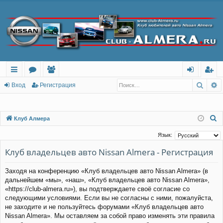
Поис
Р
с
о
ол
хо
ег
Вход
Регистрация
ы
ру
ьз
д
ис
лк
м
ов
тр
П
Клуб Алмера
о
и
ы
ат
ац
Язык:
и
ел
ия
Клуб владельцев авто Nissan Almera - Регистрация
с
и
к
Заходя на конференцию «Клуб владельцев авто Nissan Almera» (в
дальнейшем «мы», «наш», «Клуб владельцев авто Nissan Almera»,
«https://club-almera.ru»), вы подтверждаете своё согласие со
следующими условиями. Если вы не согласны с ними, пожалуйста,
не заходите и не пользуйтесь форумами «Клуб владельцев авто
Nissan Almera». Мы оставляем за собой право изменять эти правила