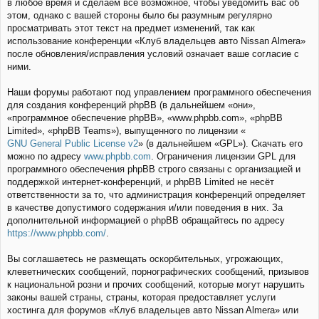
в любое время и сделаем всё возможное, чтобы уведомить вас об
этом, однако с вашей стороны было бы разумным регулярно
просматривать этот текст на предмет изменений, так как
использование конференции «Клуб владельцев авто Nissan Almera»
после обновления/исправления условий означает ваше согласие с
ними.
Наши форумы работают под управлением программного обеспечения
для создания конференций phpBB (в дальнейшем «они»,
«программное обеспечение phpBB», «www.phpbb.com», «phpBB
Limited», «phpBB Teams»), выпущенного по лицензии «
GNU General Public License v2
» (в дальнейшем «GPL»). Скачать его
можно по адресу
www.phpbb.com
. Ограничения лицензии GPL для
программного обеспечения phpBB строго связаны с организацией и
поддержкой интернет-конференций, и phpBB Limited не несёт
ответственности за то, что администрация конференций определяет
в качестве допустимого содержания и/или поведения в них. За
дополнительной информацией о phpBB обращайтесь по адресу
https://www.phpbb.com/
.
Вы соглашаетесь не размещать оскорбительных, угрожающих,
клеветнических сообщений, порнографических сообщений, призывов
к национальной розни и прочих сообщений, которые могут нарушить
законы вашей страны, страны, которая предоставляет услуги
хостинга для форумов «Клуб владельцев авто Nissan Almera» или