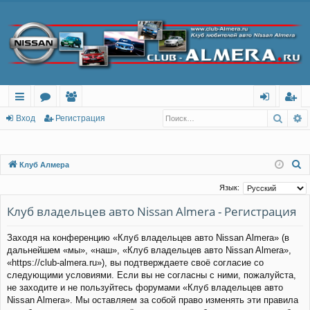
Поис
Р
с
о
ол
хо
ег
Вход
Регистрация
ы
ру
ьз
д
ис
лк
м
ов
тр
П
Клуб Алмера
о
и
ы
ат
ац
Язык:
и
ел
ия
Клуб владельцев авто Nissan Almera - Регистрация
с
и
к
Заходя на конференцию «Клуб владельцев авто Nissan Almera» (в
дальнейшем «мы», «наш», «Клуб владельцев авто Nissan Almera»,
«https://club-almera.ru»), вы подтверждаете своё согласие со
следующими условиями. Если вы не согласны с ними, пожалуйста,
не заходите и не пользуйтесь форумами «Клуб владельцев авто
Nissan Almera». Мы оставляем за собой право изменять эти правила