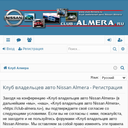
Поис
Р
с
о
ол
хо
ег
Вход
Регистрация
ы
ру
ьз
д
ис
лк
м
ов
тр
П
Клуб Алмера
о
и
ы
ат
ац
Язык:
и
ел
ия
Клуб владельцев авто Nissan Almera - Регистрация
с
и
к
Заходя на конференцию «Клуб владельцев авто Nissan Almera» (в
дальнейшем «мы», «наш», «Клуб владельцев авто Nissan Almera»,
«https://club-almera.ru»), вы подтверждаете своё согласие со
следующими условиями. Если вы не согласны с ними, пожалуйста,
не заходите и не пользуйтесь форумами «Клуб владельцев авто
Nissan Almera». Мы оставляем за собой право изменять эти правила