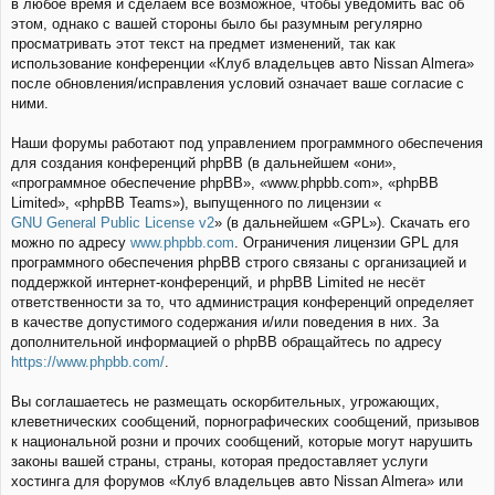
в любое время и сделаем всё возможное, чтобы уведомить вас об
этом, однако с вашей стороны было бы разумным регулярно
просматривать этот текст на предмет изменений, так как
использование конференции «Клуб владельцев авто Nissan Almera»
после обновления/исправления условий означает ваше согласие с
ними.
Наши форумы работают под управлением программного обеспечения
для создания конференций phpBB (в дальнейшем «они»,
«программное обеспечение phpBB», «www.phpbb.com», «phpBB
Limited», «phpBB Teams»), выпущенного по лицензии «
GNU General Public License v2
» (в дальнейшем «GPL»). Скачать его
можно по адресу
www.phpbb.com
. Ограничения лицензии GPL для
программного обеспечения phpBB строго связаны с организацией и
поддержкой интернет-конференций, и phpBB Limited не несёт
ответственности за то, что администрация конференций определяет
в качестве допустимого содержания и/или поведения в них. За
дополнительной информацией о phpBB обращайтесь по адресу
https://www.phpbb.com/
.
Вы соглашаетесь не размещать оскорбительных, угрожающих,
клеветнических сообщений, порнографических сообщений, призывов
к национальной розни и прочих сообщений, которые могут нарушить
законы вашей страны, страны, которая предоставляет услуги
хостинга для форумов «Клуб владельцев авто Nissan Almera» или