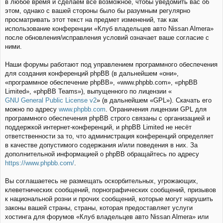
в любое время и сделаем всё возможное, чтобы уведомить вас об
этом, однако с вашей стороны было бы разумным регулярно
просматривать этот текст на предмет изменений, так как
использование конференции «Клуб владельцев авто Nissan Almera»
после обновления/исправления условий означает ваше согласие с
ними.
Наши форумы работают под управлением программного обеспечения
для создания конференций phpBB (в дальнейшем «они»,
«программное обеспечение phpBB», «www.phpbb.com», «phpBB
Limited», «phpBB Teams»), выпущенного по лицензии «
GNU General Public License v2
» (в дальнейшем «GPL»). Скачать его
можно по адресу
www.phpbb.com
. Ограничения лицензии GPL для
программного обеспечения phpBB строго связаны с организацией и
поддержкой интернет-конференций, и phpBB Limited не несёт
ответственности за то, что администрация конференций определяет
в качестве допустимого содержания и/или поведения в них. За
дополнительной информацией о phpBB обращайтесь по адресу
https://www.phpbb.com/
.
Вы соглашаетесь не размещать оскорбительных, угрожающих,
клеветнических сообщений, порнографических сообщений, призывов
к национальной розни и прочих сообщений, которые могут нарушить
законы вашей страны, страны, которая предоставляет услуги
хостинга для форумов «Клуб владельцев авто Nissan Almera» или