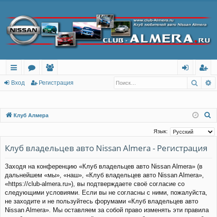
Поис
Р
с
о
ол
хо
ег
Вход
Регистрация
ы
ру
ьз
д
ис
лк
м
ов
тр
П
Клуб Алмера
о
и
ы
ат
ац
Язык:
и
ел
ия
Клуб владельцев авто Nissan Almera - Регистрация
с
и
к
Заходя на конференцию «Клуб владельцев авто Nissan Almera» (в
дальнейшем «мы», «наш», «Клуб владельцев авто Nissan Almera»,
«https://club-almera.ru»), вы подтверждаете своё согласие со
следующими условиями. Если вы не согласны с ними, пожалуйста,
не заходите и не пользуйтесь форумами «Клуб владельцев авто
Nissan Almera». Мы оставляем за собой право изменять эти правила