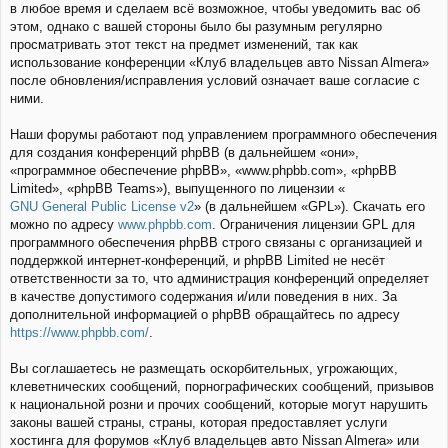
в любое время и сделаем всё возможное, чтобы уведомить вас об
этом, однако с вашей стороны было бы разумным регулярно
просматривать этот текст на предмет изменений, так как
использование конференции «Клуб владельцев авто Nissan Almera»
после обновления/исправления условий означает ваше согласие с
ними.
Наши форумы работают под управлением программного обеспечения
для создания конференций phpBB (в дальнейшем «они»,
«программное обеспечение phpBB», «www.phpbb.com», «phpBB
Limited», «phpBB Teams»), выпущенного по лицензии «
GNU General Public License v2
» (в дальнейшем «GPL»). Скачать его
можно по адресу
www.phpbb.com
. Ограничения лицензии GPL для
программного обеспечения phpBB строго связаны с организацией и
поддержкой интернет-конференций, и phpBB Limited не несёт
ответственности за то, что администрация конференций определяет
в качестве допустимого содержания и/или поведения в них. За
дополнительной информацией о phpBB обращайтесь по адресу
https://www.phpbb.com/
.
Вы соглашаетесь не размещать оскорбительных, угрожающих,
клеветнических сообщений, порнографических сообщений, призывов
к национальной розни и прочих сообщений, которые могут нарушить
законы вашей страны, страны, которая предоставляет услуги
хостинга для форумов «Клуб владельцев авто Nissan Almera» или