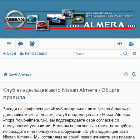
Поис
Р
с
о
ол
хо
ег
Вход
Регистрация
ы
ру
ьз
д
ис
лк
м
ов
тр
П
Клуб Алмера
о
и
ы
ат
ац
и
Клуб владельцев авто Nissan Almera - Общие
ел
ия
с
правила
и
к
Заходя на конференцию «Клуб владельцев авто Nissan Almera» (в
дальнейшем «мы», «наш», «Клуб владельцев авто Nissan Almera»,
«https://club-almera.ru»), вы подтверждаете своё согласие со
следующими условиями. Если вы не согласны с ними, пожалуйста,
не заходите и не пользуйтесь форумами «Клуб владельцев авто
Nissan Almera». Мы оставляем за собой право изменять эти правила