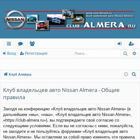
Поис
Р
с
о
ол
хо
ег
Вход
Регистрация
ы
ру
ьз
д
ис
лк
м
ов
тр
П
Клуб Алмера
о
и
ы
ат
ац
и
Клуб владельцев авто Nissan Almera - Общие
ел
ия
с
правила
и
к
Заходя на конференцию «Клуб владельцев авто Nissan Almera» (в
дальнейшем «мы», «наш», «Клуб владельцев авто Nissan Almera»,
«https://club-almera.ru»), вы подтверждаете своё согласие со
следующими условиями. Если вы не согласны с ними, пожалуйста,
не заходите и не пользуйтесь форумами «Клуб владельцев авто
Nissan Almera». Мы оставляем за собой право изменять эти правила