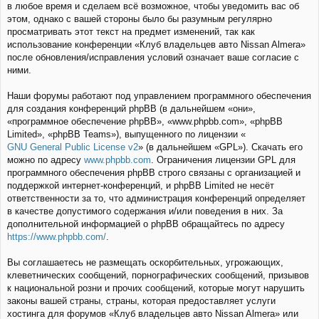
в любое время и сделаем всё возможное, чтобы уведомить вас об
этом, однако с вашей стороны было бы разумным регулярно
просматривать этот текст на предмет изменений, так как
использование конференции «Клуб владельцев авто Nissan Almera»
после обновления/исправления условий означает ваше согласие с
ними.
Наши форумы работают под управлением программного обеспечения
для создания конференций phpBB (в дальнейшем «они»,
«программное обеспечение phpBB», «www.phpbb.com», «phpBB
Limited», «phpBB Teams»), выпущенного по лицензии «
GNU General Public License v2
» (в дальнейшем «GPL»). Скачать его
можно по адресу
www.phpbb.com
. Ограничения лицензии GPL для
программного обеспечения phpBB строго связаны с организацией и
поддержкой интернет-конференций, и phpBB Limited не несёт
ответственности за то, что администрация конференций определяет
в качестве допустимого содержания и/или поведения в них. За
дополнительной информацией о phpBB обращайтесь по адресу
https://www.phpbb.com/
.
Вы соглашаетесь не размещать оскорбительных, угрожающих,
клеветнических сообщений, порнографических сообщений, призывов
к национальной розни и прочих сообщений, которые могут нарушить
законы вашей страны, страны, которая предоставляет услуги
хостинга для форумов «Клуб владельцев авто Nissan Almera» или