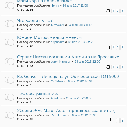
Мэйджор на Волоколамке.
Последнее сообщение
Henry
«
28 апр 2017 11:50
Ответы:
35
1
2
3
Что входит в ТО?
Последнее сообщение
Антоха27
«
04 июн 2014 00:31
Ответы:
7
Юнион Мотрос - ваши мнения
Последнее сообщение
eXpanium
«
18 ноя 2013 23:58
Ответы:
40
1
2
3
Сервис Ниссан компании Автомир на Ярославке.
Последнее сообщение
avtomir-nissan
«
28 апр 2013 12:00
Ответы:
43
1
2
3
Re: Genser - Липецк на ул.Октяборьская ТО15000
Последнее сообщение
MC Mixa
«
10 июл 2012 16:31
Ответы:
4
Тех. обслуживание.
Последнее сообщение
AutoLow
«
23 май 2012 20:36
Ответы:
6
УСервис+ vs Major Auto - пришлось сравнить :(
Последнее сообщение
Red_Lemur
«
10 май 2012 09:30
Ответы:
18
1
2