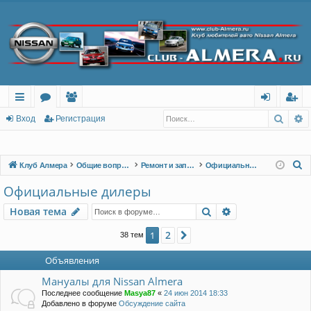
Поис
Р
с
о
ол
хо
ег
Вход
Регистрация
ы
ру
ьз
д
ис
лк
м
ов
тр
П
Клуб Алмера
Общие вопросы
Ремонт и запчасти
Официальные дилеры
о
и
ы
ат
ац
Официальные дилеры
и
ел
ия
Поиск
Расширенный п
Новая тема
с
и
к
2
1
След.
38 тем
Объявления
Мануалы для Nissan Almera
Последнее сообщение
Masya87
«
24 июн 2014 18:33
Добавлено в форуме
Обсуждение сайта