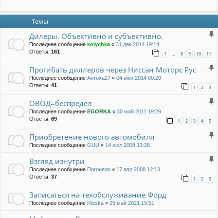
Темы
Дилеры. Объективно и субъективно.
Последнее сообщение
kolychka
«
31 дек 2014 19:14
Ответы:
161
1
8
9
10
11
…
Прогибать диллеров через Ниссан Моторс Рус
Последнее сообщение
Антоха27
«
04 июн 2014 00:29
Ответы:
41
1
2
3
ОВОД=беспредел
Последнее сообщение
EGORKA
«
30 май 2011 19:29
Ответы:
69
1
2
3
4
5
Приобретение нового автомобиля
Последнее сообщение
GUU
«
14 июл 2008 13:28
Взгляд изнутри
Последнее сообщение
Погоняло
«
17 апр 2008 12:13
Ответы:
37
1
2
3
Записаться на техобслуживание Форд
Последнее сообщение
Risska
«
25 май 2021 19:51