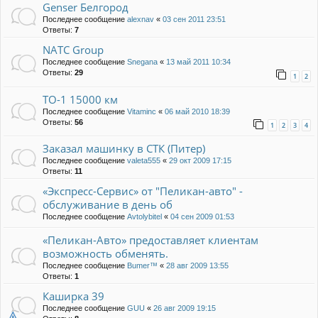
Genser Белгород
Последнее сообщение
alexnav
«
03 сен 2011 23:51
Ответы:
7
NATC Group
Последнее сообщение
Snegana
«
13 май 2011 10:34
Ответы:
29
1
2
ТО-1 15000 км
Последнее сообщение
Vitaminc
«
06 май 2010 18:39
Ответы:
56
1
2
3
4
Заказал машинку в СТК (Питер)
Последнее сообщение
valeta555
«
29 окт 2009 17:15
Ответы:
11
«Экспресс-Сервис» от "Пеликан-авто" -
обслуживание в день об
Последнее сообщение
Avtolybitel
«
04 сен 2009 01:53
«Пеликан-Авто» предоставляет клиентам
возможность обменять.
Последнее сообщение
Bumer™
«
28 авг 2009 13:55
Ответы:
1
Каширка 39
Последнее сообщение
GUU
«
26 авг 2009 19:15