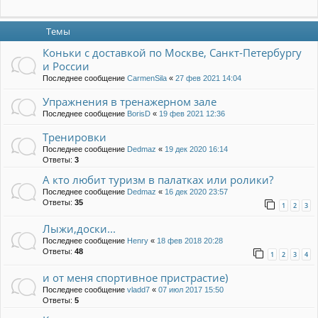
Темы
Коньки с доставкой по Москве, Санкт-Петербургу
и России
Последнее сообщение
CarmenSila
«
27 фев 2021 14:04
Упражнения в тренажерном зале
Последнее сообщение
BorisD
«
19 фев 2021 12:36
Тренировки
Последнее сообщение
Dedmaz
«
19 дек 2020 16:14
Ответы:
3
А кто любит туризм в палатках или ролики?
Последнее сообщение
Dedmaz
«
16 дек 2020 23:57
Ответы:
35
1
2
3
Лыжи,доски...
Последнее сообщение
Henry
«
18 фев 2018 20:28
Ответы:
48
1
2
3
4
и от меня спортивное пристрастие)
Последнее сообщение
vladd7
«
07 июл 2017 15:50
Ответы:
5