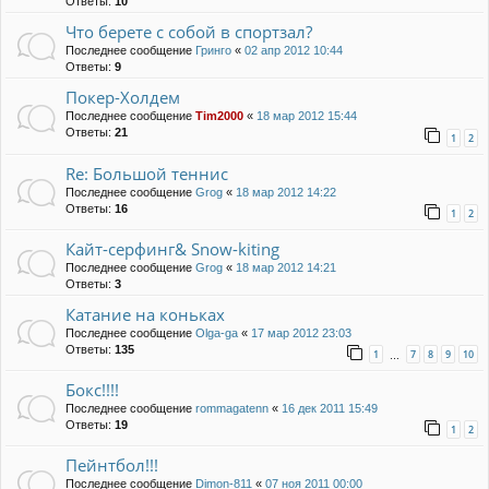
Ответы:
10
Что берете с собой в спортзал?
Последнее сообщение
Гринго
«
02 апр 2012 10:44
Ответы:
9
Покер-Холдем
Последнее сообщение
Tim2000
«
18 мар 2012 15:44
Ответы:
21
1
2
Re: Большой теннис
Последнее сообщение
Grog
«
18 мар 2012 14:22
Ответы:
16
1
2
Кайт-серфинг& Snow-kiting
Последнее сообщение
Grog
«
18 мар 2012 14:21
Ответы:
3
Катание на коньках
Последнее сообщение
Olga-ga
«
17 мар 2012 23:03
Ответы:
135
1
7
8
9
10
…
Бокс!!!!
Последнее сообщение
rommagatenn
«
16 дек 2011 15:49
Ответы:
19
1
2
Пейнтбол!!!
Последнее сообщение
Dimon-811
«
07 ноя 2011 00:00