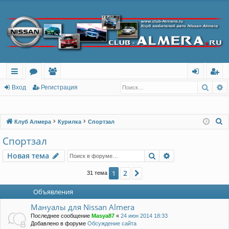
Поис
Р
с
о
ол
хо
ег
Вход
Регистрация
ы
ру
ьз
д
ис
лк
м
ов
тр
П
Клуб Алмера
Курилка
Спортзал
о
и
ы
ат
ац
Спортзал
и
ел
ия
Поиск
Расширенный п
Новая тема
с
и
к
2
1
След.
31 тема
Объявления
Мануалы для Nissan Almera
Последнее сообщение
Masya87
«
24 июн 2014 18:33
Добавлено в форуме
Обсуждение сайта