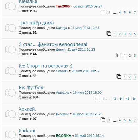
Качалка
Последнее сообщение
Tim2000
«
06 июл 2015 09:27
Ответы:
96
1
4
5
6
7
…
Тренажёр дома
Последнее сообщение
Kalerija
«
27 мар 2013 12:31
Ответы:
61
1
2
3
4
5
Я стал... фанатом велосипеда!
Последнее сообщение
Деня
«
11 дек 2012 16:23
Ответы:
44
1
2
3
Re: Спорт на встречах :)
Последнее сообщение
SvaroG
«
29 ноя 2012 08:17
Ответы:
44
1
2
3
Re: Футбол.
Последнее сообщение
AutoLow
«
19 июл 2012 19:00
Ответы:
684
1
43
44
45
46
…
Хоккей.
Последнее сообщение
fikachov
«
10 июл 2012 12:58
Ответы:
97
1
4
5
6
7
…
Parkour
Последнее сообщение
EGORKA
«
01 май 2012 16:14