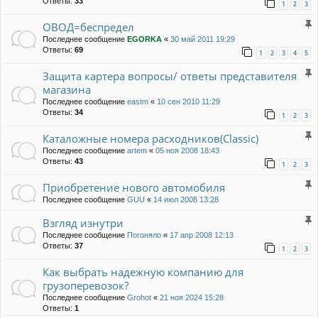
Ответы:
33
1
2
3
ОВОД=беспредел
Последнее сообщение
EGORKA
«
30 май 2011 19:29
Ответы:
69
1
2
3
4
5
Защита картера вопросы/ ответы представителя
магазина
Последнее сообщение
eastm
«
10 сен 2010 11:29
Ответы:
34
1
2
3
Каталожные номера расходников(Classic)
Последнее сообщение
artem
«
05 ноя 2008 18:43
Ответы:
43
1
2
3
Приобретение нового автомобиля
Последнее сообщение
GUU
«
14 июл 2008 13:28
Взгляд изнутри
Последнее сообщение
Погоняло
«
17 апр 2008 12:13
Ответы:
37
1
2
3
Как выбрать надежную компанию для
грузоперевозок?
Последнее сообщение
Grohot
«
21 ноя 2024 15:28
Ответы:
1