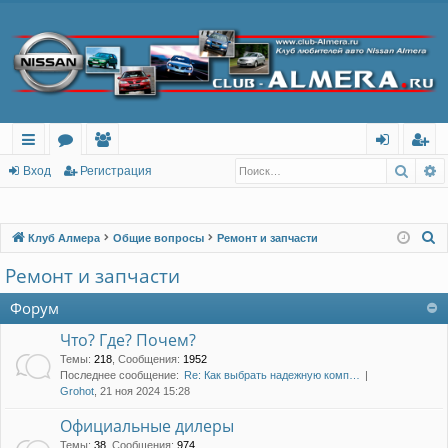
Поис
Р
с
о
ол
хо
ег
Вход
Регистрация
ы
ру
ьз
д
ис
лк
м
ов
тр
П
Клуб Алмера
Общие вопросы
Ремонт и запчасти
о
и
ы
ат
ац
Ремонт и запчасти
и
ел
ия
с
Форум
и
к
Что? Где? Почем?
Темы
:
218
,
Сообщения
:
1952
Последнее сообщение:
Re: Как выбрать надежную комп…
Grohot
, 21 ноя 2024 15:28
Официальные дилеры
Темы
:
38
,
Сообщения
:
974