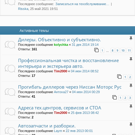
Последнее сообщение:
Записаться на техобслуживание…
Risska
, 25 май 2021 19:51
Активные темы
Дилеры. Объективно и субъективно.
Последнее сообщение
kolychka
«
31 дек 2014 19:14
Ответы:
161
1
8
9
10
11
…
Профессиональная чистка и восстановление
интерьера и экстерьера авто.
Последнее сообщение
Tim2000
«
04 июн 2014 08:52
Ответы:
17
1
2
Прогибать диллеров через Ниссан Моторс Рус
Последнее сообщение
Антоха27
«
04 июн 2014 00:29
Ответы:
41
1
2
3
Адреса тех.центров, сервисов и СТОА
Последнее сообщение
Tim2000
«
25 фев 2013 08:42
Ответы:
2
Автозапчасти и разборки.
Последнее сообщение
Laym
«
22 янв 2013 00:01