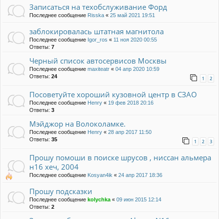
Записаться на техобслуживание Форд
Последнее сообщение
Risska
«
25 май 2021 19:51
заблокировалась штатная магнитола
Последнее сообщение
Igor_ros
«
11 ноя 2020 00:55
Ответы:
7
Черный список автосервисов Москвы
Последнее сообщение
maxiteatr
«
04 апр 2020 10:59
Ответы:
24
1
2
Посоветуйте хороший кузовной центр в СЗАО
Последнее сообщение
Henry
«
19 фев 2018 20:16
Ответы:
3
Мэйджор на Волоколамке.
Последнее сообщение
Henry
«
28 апр 2017 11:50
Ответы:
35
1
2
3
Прошу помоши в поиске шрусов , ниссан альмера
н16 хеч, 2004
Последнее сообщение
Kosyan4ik
«
24 апр 2017 18:36
Прошу подсказки
Последнее сообщение
kolychka
«
09 июн 2015 12:14
Ответы:
2