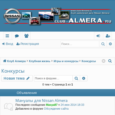
Поис
Р
с
о
ол
хо
ег
Вход
Регистрация
ы
ру
ьз
д
ис
лк
м
ов
тр
П
Клуб Алмера
Клубная жизнь
Игры и конкурсы
Конкурсы
о
и
ы
ат
ац
Конкурсы
и
ел
ия
Поиск
Расширенный п
Новая тема
с
и
к
0 тем • Страница
1
из
1
Объявления
Мануалы для Nissan Almera
Последнее сообщение
Masya87
«
24 июн 2014 18:33
Добавлено в форуме
Обсуждение сайта