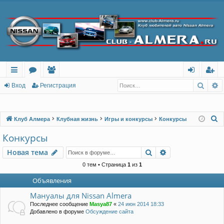
Поис
Р
с
о
ол
хо
ег
Вход
Регистрация
ы
ру
ьз
д
ис
лк
м
ов
тр
П
Клуб Алмера
Клубная жизнь
Игры и конкурсы
Конкурсы
о
и
ы
ат
ац
Конкурсы
и
ел
ия
Поиск
Расширенный п
Новая тема
с
и
к
0 тем • Страница
1
из
1
Объявления
Мануалы для Nissan Almera
Последнее сообщение
Masya87
«
24 июн 2014 18:33
Добавлено в форуме
Обсуждение сайта