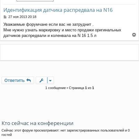
Идентификация датчика распредвала на N16
С
27 ноя 2013 20:18
о
Уважаемые форумчане если вас не затруднит .
о
Мне нужно узнать маркировку и место продажи оригинальных
б
щ
датчиков распредвали и коленвала на N 16 1.5 л
е
е
н
р
и
н
е
у
т
ь
с
я
Ответить
к
н
1 сообщение • Страница
1
из
1
а
ч
а
л
у
Кто сейчас на конференции
Сейчас этот форум просматривают: нет зарегистрированных пользователей и 0
гостей