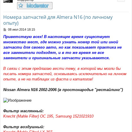
Номера запчастей для Almera N16 (по личному
опыту)
С
08 июл 2014 18:15
о
Приветствую всех! В настоящее время существует
о
множество мест, где можно узнать номер той или иной
б
щ
запчасти для своего авто, но как показывает практика не
е
все заменители подходят, и в то же время не все
н
заменители и оригинальные запчасти указываются.
и
е
В связи с этим предлагаю вести тему, в которой мы могли бы
писать номера запчастей, основываясь исключительно на личном
опыте, а не на таблицах из фаста и каталогов!
Nissan Almera N16 2002-2006 (в простонародье "рестайлинг")
Фильтр маслянный:
Knecht (Mahle Filter) OC 195
,
Samsung 1521021910
Фильтр воздушный: