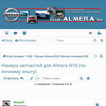
Поис
Р
с
о
ол
хо
ег
Вход
Регистрация
ы
ру
ьз
д
ис
лк
м
ов
тр
П
Клуб Алмера
FAQ
Nissan Almera N16 / Ниссан Альмера N16
о
и
ы
ат
ац
Номера запчастей для Almera N16 (по
и
ел
ия
личному опыту)
с
и
к
Поиск
Расшире
Ответить
1 сообщение • Страница
1
из
1
Masya87
Модератор