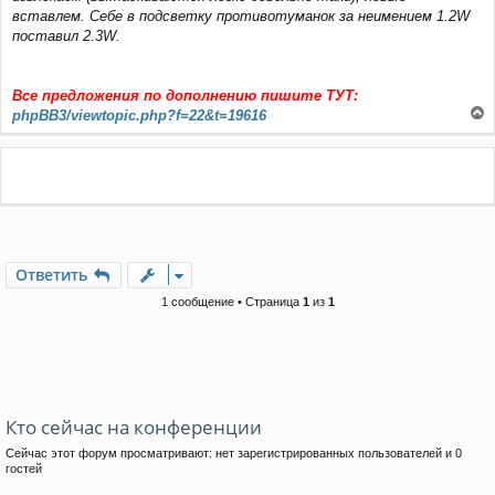
вставлем. Себе в подсветку противотуманок за неимением 1.2W
поставил 2.3W.
Все предложения по дополнению пишите ТУТ:
phpBB3/viewtopic.php?f=22&t=19616
е
р
н
у
т
ь
с
я
Ответить
к
н
1 сообщение • Страница
1
из
1
а
ч
а
л
у
Кто сейчас на конференции
Сейчас этот форум просматривают: нет зарегистрированных пользователей и 0
гостей