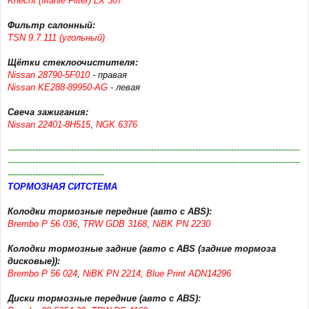
Knecht (Mahle Filter) LX 307
Фильтр салонный:
TSN 9.7.111 (угольный)
Щётки стеклоочистителя:
Nissan 28790-5F010
- правая
Nissan KE288-89950-AG
- левая
Свеча зажигания:
Nissan 22401-8H515
,
NGK 6376
----------------------------------------------------------------------------------------------------------
----------------------------------------------------------------------------------------------------------
-----------------------------------
ТОРМОЗНАЯ СИТСТЕМА
Колодки тормозные передние (авто с ABS):
Brembo P 56 036
,
TRW GDB 3168
,
NiBK PN 2230
Колодки тормозные задние (авто с ABS (задние тормоза
дисковые)):
Brembo P 56 024
,
NiBK PN 2214, Blue Print ADN14296
Диски тормозные передние (авто с ABS):