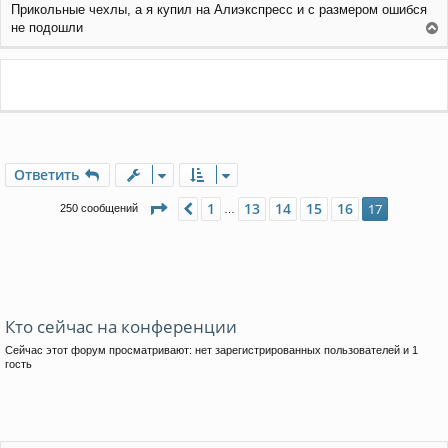
л
Прикольные чехлы, а я купил на Алиэкспресс и с размером ошибся
о
у
не подошли
б
е
щ
е
р
н
н
и
у
е
т
ь
с
я
Ответить
к
н
а
Страница
17
из
17
1
13
14
15
16
Пред.
17
250 сообщений
…
ч
а
л
у
Кто сейчас на конференции
Сейчас этот форум просматривают: нет зарегистрированных пользователей и 1
гость