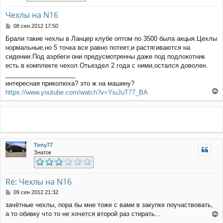
н
а
Чехлы на N16
ч
С
08 сен 2012 17:50
а
о
л
Брали такие чехлы в Ланцер клубе оптом по 3500 была акцыя.Цехлы
о
у
нормальные,но 5 точка все равно потеет,и растягиваются на
б
щ
сидении.Под аэрбеги они предусмотренны даже под подлокотник
е
есть в комплекте чехол.Отьездел 2 года с ними,остался доволен.
н
____________________
и
интересная приколюха? это ж на машину?
е
https://www.youtube.com/watch?v=YiuJuT77_BA
е
р
н
у
т
ь
Tony77
с
Знаток
я
к
н
а
Re: Чехлы на N16
ч
С
09 сен 2012 21:32
а
о
л
зачётные чехлы, пора бы мне тоже с вами в закупке поучаствовать,
о
у
а то обивку что то не хочется второй раз стирать...
б
е
щ