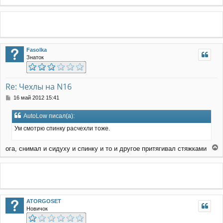
е
р
н
у
т
ь
Fasolka
с
Знаток
я
к
н
а
Re: Чехлы на N16
ч
С
16 май 2012 15:41
а
о
л
о
у
AutoLow писал(а):
б
щ
Ум смотрю спинку расчехли тоже.
е
н
ога, снимал и сидуху и спинку и то и другое притягивал стяжками
и
е
е
р
н
у
т
ь
ATORGOSET
с
Новичок
я
к