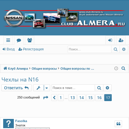
Поис
Р
с
о
ол
хо
ег
Вход
Регистрация
ы
ру
ьз
д
ис
лк
м
ов
тр
П
Клуб Алмера
Общие вопросы
Общие вопросы по автомобилю
о
и
ы
ат
ац
Чехлы на N16
и
ел
ия
Поиск
Расшире
Ответить
с
и
к
Страница
17
из
17
1
13
14
15
16
Пред.
17
250 сообщений
…
Fasolka
Знаток