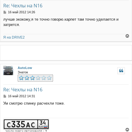
а
Re: Чехлы на N16
ч
С
16 май 2012 14:26
а
о
л
лучше экокожу,я те точно говорю.карпет там точно уделается и
о
у
затрется.
б
щ
е
Я на DRIVE2
н
е
и
р
е
н
у
т
ь
AutoLow
с
Знаток
я
к
н
а
Re: Чехлы на N16
ч
С
16 май 2012 14:31
а
о
л
Ум смотрю спинку расчехли тоже.
о
у
б
щ
е
н
и
е