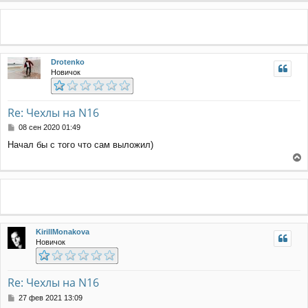
е
р
н
н
и
у
е
т
ь
Drotenko
с
Новичок
я
к
н
а
Re: Чехлы на N16
ч
С
08 сен 2020 01:49
а
о
л
Начал бы с того что сам выложил)
о
у
б
е
щ
е
р
н
н
и
у
е
т
ь
KirillMonakova
с
Новичок
я
к
н
а
Re: Чехлы на N16
ч
С
27 фев 2021 13:09
а
о