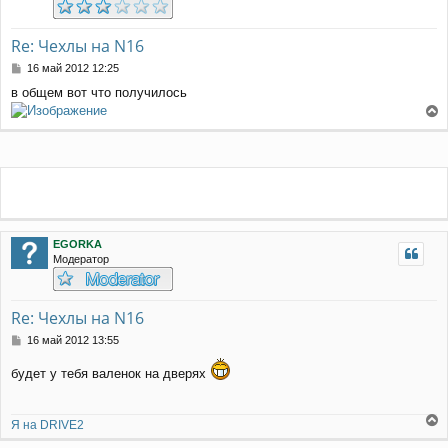
Re: Чехлы на N16
С
16 май 2012 12:25
о
в общем вот что получилось
о
б
е
щ
е
р
н
н
и
у
е
т
ь
с
я
EGORKA
к
Модератор
н
а
ч
Re: Чехлы на N16
а
л
С
16 май 2012 13:55
у
о
о
будет у тебя валенок на дверях
б
щ
е
Я на DRIVE2
н
е
и