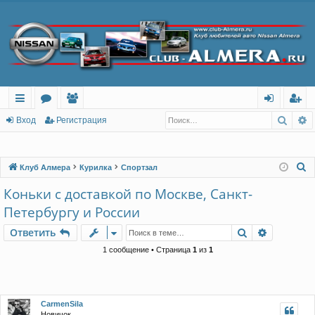
Поис
Р
с
о
ол
хо
ег
Вход
Регистрация
ы
ру
ьз
д
ис
лк
м
ов
тр
П
Клуб Алмера
Курилка
Спортзал
о
и
ы
ат
ац
Коньки с доставкой по Москве, Санкт-
и
ел
ия
Петербургу и России
с
и
к
Поиск
Расшире
Ответить
1 сообщение • Страница
1
из
1
CarmenSila
Новичок