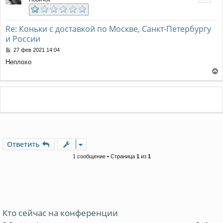
Re: Коньки с доставкой по Москве, Санкт-Петербургу
и России
С
27 фев 2021 14:04
о
Неплохо
о
б
е
щ
е
р
н
н
и
у
е
т
ь
с
я
Ответить
к
н
1 сообщение • Страница
1
из
1
а
ч
а
л
у
Кто сейчас на конференции