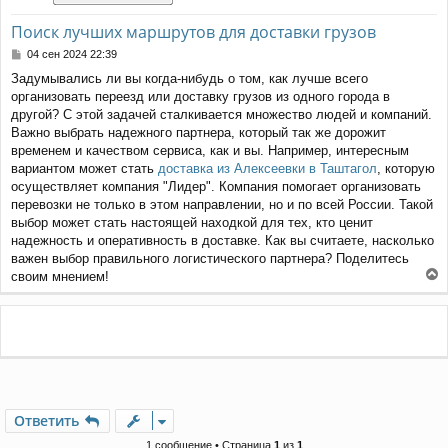
Поиск лучших маршрутов для доставки грузов
С
04 сен 2024 22:39
о
Задумывались ли вы когда-нибудь о том, как лучше всего
о
организовать переезд или доставку грузов из одного города в
б
щ
другой? С этой задачей сталкивается множество людей и компаний.
е
Важно выбрать надежного партнера, который так же дорожит
н
временем и качеством сервиса, как и вы. Например, интересным
и
вариантом может стать
доставка из Алексеевки в Таштагол
, которую
е
осуществляет компания "Лидер". Компания помогает организовать
перевозки не только в этом направлении, но и по всей России. Такой
выбор может стать настоящей находкой для тех, кто ценит
надежность и оперативность в доставке. Как вы считаете, насколько
важен выбор правильного логистического партнера? Поделитесь
своим мнением!
е
р
н
у
т
ь
с
я
Ответить
к
н
1 сообщение • Страница
1
из
1