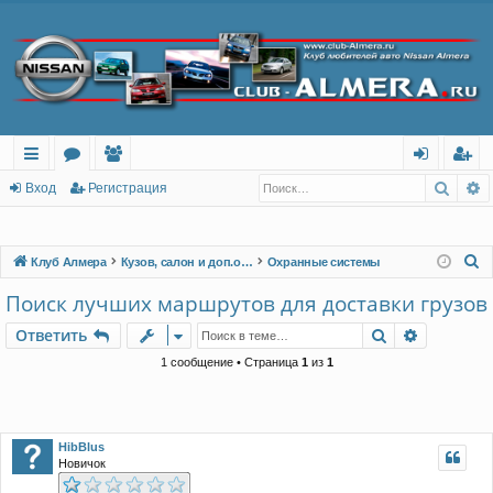
Поис
Р
с
о
ол
хо
ег
Вход
Регистрация
ы
ру
ьз
д
ис
лк
м
ов
тр
П
Клуб Алмера
Кузов, салон и доп.оборудование
Охранные системы
о
и
ы
ат
ац
Поиск лучших маршрутов для доставки грузов
и
ел
ия
Поиск
Расшире
Ответить
с
и
к
1 сообщение • Страница
1
из
1
HibBlus
Новичок