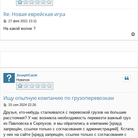
Re: Новая еврейская игра
С
27 фев 2021 13:11
о
На какой волне ?
о
б
е
щ
е
р
н
н
и
у
е
т
ь
с
я
JosephCacle
к
Новичок
н
а
ч
Ищу опытную компанию по грузоперевозкам
а
л
С
15 сен 2024 22:26
у
о
Друзья, кто-нибудь сталкивался с перевозкой грузов на большие
о
расстояния? У нас возникла необходимость перевезти важный груз
б
щ
из Павловска в Серпухов, и мы обратились в компанию [крауд
е
запрещён, ссылки только с согласования с администрацией]. Кстати,
н
у них на сайте [крауд запрещён, ссылки только с согласования с
и