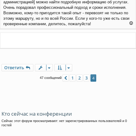
администрацией] можно найти подробную информацию об услугах.
е
Очень порадовал профессиональный подход и сроки исполнения.
Возможно, кому-то пригодится такой опыт - перевозят не только по
этому маршруту, но и по всей России. Если у кого-то уже есть свои
проверенные компании, делитесь, пожалуйста!
е
р
н
у
т
ь
с
я
Ответить
к
н
а
1
2
3
Пред.
4
47 сообщений
ч
а
л
у
Кто сейчас на конференции
Сейчас этот форум просматривают: нет зарегистрированных пользователей и 0
гостей