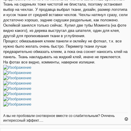
н
Ткань на сиденьях тоже чистотой не блистала, поэтому остановил
и
выбор на чехлах. У продавца выбрал ткани, дизайн, размер логотипа
е
и кусок ткани от средней вставки чехлов. Чехлы натянул сразу, сели
достаточно хорошо, задние сидушки раздельные, как положено.
Оклейкой занялся только сейчас. Купил две тубы Момента (на фоте
видно какого), из дерева выстругал два шпателя, один для клея,
другой для пропихивания ткани в углубления.
Процесс обмазывания клеем панели и оклейку не фоткал, т.к. все
нужно было желать очень быстро. Периметр ткани лучше
предварительно обмазать клеем, а пока она сохнет наносить клей на
панель. Ткань накладывать на жидкий клей, иначе не приклеется.
На фотах все видно, комменты, наверное излишни.
А вы не пробовали снотворное вместе со слабительным? Очччень
интерессный эффект.....
е
р