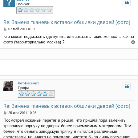
Новичок
Re: Замена тканевых вставок обшивки дверей (фото)
С
07 май 2011 01:39
о
Кто может подсказать где купить или заказать такие же чехлы как на
о
фото (территориально москва) ?
б
е
щ
е
р
н
н
и
у
е
т
ь
с
я
Кот-Бегемот
к
Профи
н
а
ч
Re: Замена тканевых вставок обшивки дверей (фото)
а
л
С
25 июл 2011 10:25
у
о
Посмотрел кожаный перетяг и решил, что пришла пора заменить
о
тряпочную порнуху на дверях более приемлимым материалом. Тем
б
щ
белее, что отмыть заводскую тряпку я пытался различными
е
средствами, но ничего не помогало, чистота была лишь временная.