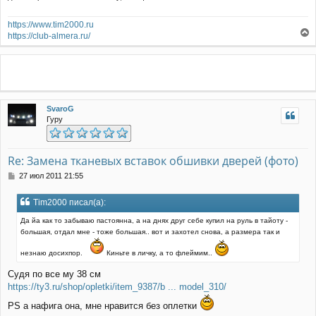
н
и
https://www.tim2000.ru
е
https://club-almera.ru/
е
р
н
у
т
ь
SvaroG
с
Гуру
я
к
н
а
Re: Замена тканевых вставок обшивки дверей (фото)
ч
С
27 июл 2011 21:55
а
о
л
о
у
Tim2000 писал(а):
б
щ
Да йа как то забываю пастоянна, а на днях друг себе купил на руль в тайоту -
е
большая, отдал мне - тоже большая.. вот и захотел снова, а размера так и
н
и
незнаю досихпор.
Киньте в личку, а то флеймим..
е
Судя по все му 38 см
https://ty3.ru/shop/opletki/item_9387/b ... model_310/
PS а нафига она, мне нравится без оплетки