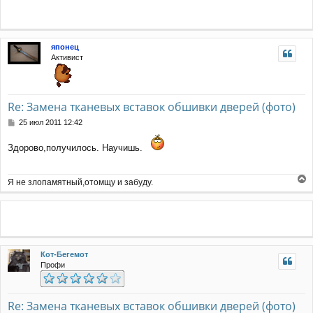
н
у
т
ь
японец
с
Активист
я
к
н
а
Re: Замена тканевых вставок обшивки дверей (фото)
ч
а
С
25 июл 2011 12:42
л
о
у
о
Здорово,получилось. Научишь.
б
щ
е
Я не злопамятный,отомщу и забуду.
н
е
и
р
е
н
у
т
ь
Кот-Бегемот
с
Профи
я
к
н
а
Re: Замена тканевых вставок обшивки дверей (фото)
ч