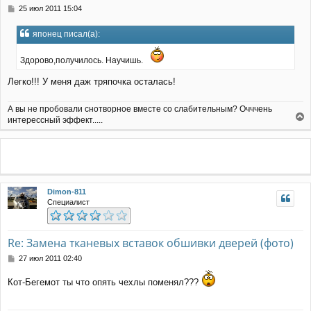
С
25 июл 2011 15:04
а
о
л
о
у
японец писал(а):
б
щ
е
Здорово,получилось. Научишь.
н
и
Легко!!! У меня даж тряпочка осталась!
е
А вы не пробовали снотворное вместе со слабительным? Очччень
интерессный эффект.....
е
р
н
у
т
ь
Dimon-811
с
Специалист
я
к
н
а
Re: Замена тканевых вставок обшивки дверей (фото)
ч
С
27 июл 2011 02:40
а
о
л
о
Кот-Бегемот ты что опять чехлы поменял???
у
б
щ
е