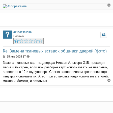
е
р
н
у
т
ь
671301301396
с
Новичок
я
к
н
а
Re: Замена тканевых вставок обшивки дверей (фото)
ч
С
15 янв 2025 17:49
а
о
л
Замена тканевых карт на дверцах Ниссан Альмера G15, проходит
о
у
легче и быстрее, если при разборке карт использовать не паяльник,
б
щ
а сверло на 12 и шуруповерт. Слегка насверливаем крепления карт
е
изнутри и снимаем их. А вот при установке надо использовать клей,
н
можно и Момент, и паяльник.
и
е
е
р
н
у
т
ь
с
я