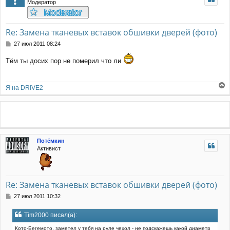
Модератор
я
к
н
а
Re: Замена тканевых вставок обшивки дверей (фото)
ч
С
27 июл 2011 08:24
а
о
л
о
Тём ты досих пор не померил что ли
у
б
щ
е
Я на DRIVE2
н
е
и
р
е
н
у
т
ь
Потёмкин
с
Активист
я
к
н
а
Re: Замена тканевых вставок обшивки дверей (фото)
ч
а
С
27 июл 2011 10:32
л
о
у
о
Tim2000 писал(а):
б
щ
Кото-Бегемото, заметел у тебя на руле чехол - не подскажешь какой диаметр