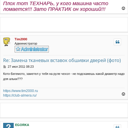
Плох тот ТЕХНАРЬ, у кого машина часто
н
ломается!!! Зато ПРАКТИК он хороший!!!
и
е
е
р
н
у
т
ь
Tim2000
с
Администратор
я
к
н
а
Re: Замена тканевых вставок обшивки дверей (фото)
ч
С
27 июл 2011 08:23
а
о
л
Кото-Бегемото, заметел у тебя на руле чехол - не подскажешь какой диаметр надо
о
у
для альки???
б
щ
е
https://www.tim2000.ru
н
https://club-almera.ru/
и
е
е
р
н
у
т
ь
EGORKA
с