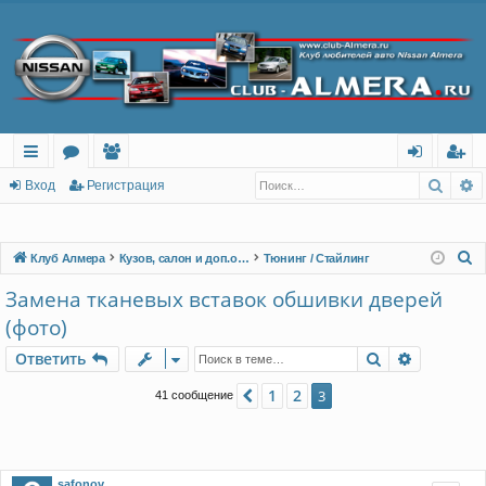
Поис
Р
с
о
ол
хо
ег
Вход
Регистрация
ы
ру
ьз
д
ис
лк
м
ов
тр
П
Клуб Алмера
Кузов, салон и доп.оборудование
Тюнинг / Стайлинг
о
и
ы
ат
ац
Замена тканевых вставок обшивки дверей
и
ел
ия
(фото)
с
и
к
Поиск
Расшире
Ответить
1
2
Пред.
3
41 сообщение
safonov