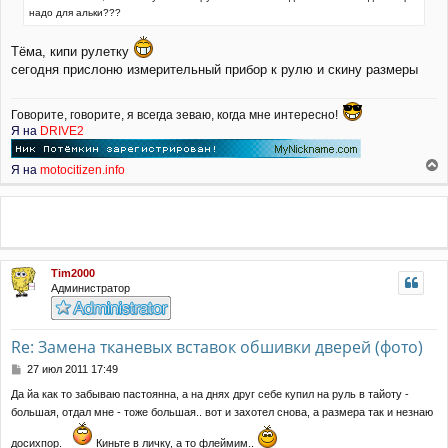
е
надо для альки???
н
и
Тёма, кипи рулетку
е
сегодня прислоню измерительный прибор к рулю и скину размеры
Говорите, говорите, я всегда зеваю, когда мне интересно!
Я на
DRIVE2
Я на
motocitizen.info
е
р
н
у
т
ь
Tim2000
с
Администратор
я
к
н
а
Re: Замена тканевых вставок обшивки дверей (фото)
ч
С
27 июл 2011 17:49
а
о
л
Да йа как то забываю пастоянна, а на днях друг себе купил на руль в тайоту -
о
у
большая, отдал мне - тоже большая.. вот и захотел снова, а размера так и незнаю
б
щ
е
досихпор.
Киньте в личку, а то флеймим..